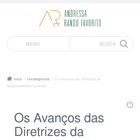
MENU
BUSCA
Pular para o conteúdo
Início
Uncategorized
Os Avanços das Diretrizes da
Sustentabilidade na Moda
Os Avanços das
Diretrizes da