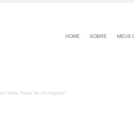
Pular para o conteúdo
HOME
SOBRE
MEUS 
Com Moda, Posso Ter Um Negócio?