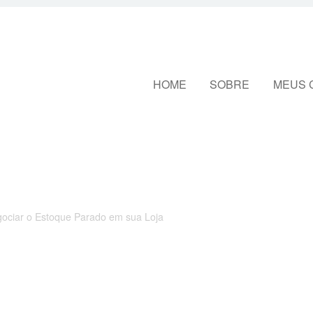
Pular para o conteúdo
HOME
SOBRE
MEUS 
gociar o Estoque Parado em sua Loja