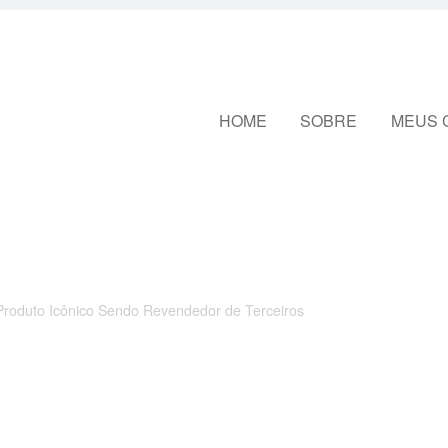
Pular para o conteúdo
HOME
SOBRE
MEUS 
roduto Icônico Sendo Revendedor de Terceiros