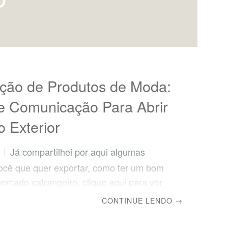
ção de Produtos de Moda:
e Comunicação Para Abrir
 Exterior
Já compartilhei por aqui algumas
você que quer exportar, como ter um bom
ercado estrangeiro, clique aqui para ver
 vou falar sobre um ponto fundamental
CONTINUE LENDO
→
rtação – a comunicação. Vem comigo que
ou te dar várias dicas para que você se