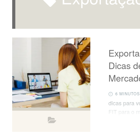
Exporta
Dicas d
Mercado
6 MINUTOS
dicas para 
FIT para o m
o post. Hoje
para a expo
nesse post v