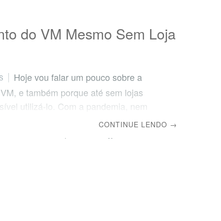
nto do VM Mesmo Sem Loja
Hoje vou falar um pouco sobre a
S
o VM, e também porque até sem lojas
ssível utilizá-lo. Com a pandemia, nem
as físicas podem abrir ou ter todo o seu
CONTINUE LENDO
→
plorado. Por isso, vou dar algumas dicas
rir esses elementos do VM para a loja
cê está sem loja física ou nem tem loja
loja organizada encanta os clientes e
r aos seus produtos. O que é o VM VM