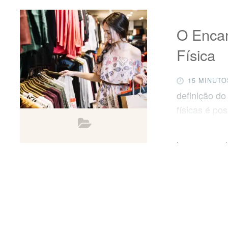
O Enca
Física
15 MINUTO
definição d
físicas é po
todas as loj
potencial ex
para transfe
online se vo
física. Uma 
agrega valo