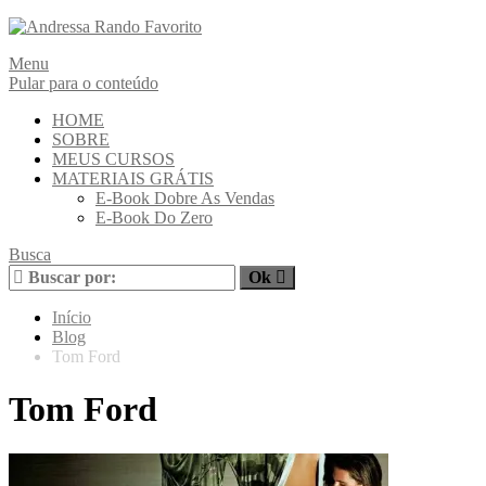
Menu
Pular para o conteúdo
HOME
SOBRE
MEUS CURSOS
MATERIAIS GRÁTIS
E-Book Dobre As Vendas
E-Book Do Zero
Busca
Início
Blog
Tom Ford
Tom Ford