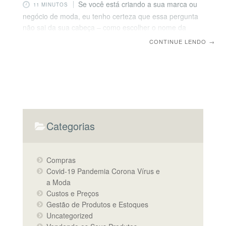
Se você está criando a sua marca ou
11 MINUTOS
negócio de moda, eu tenho certeza que essa pergunta
não sai da sua cabeça – como escolher o nome da
minha marca? Esse é um tema que eu recebo com
CONTINUE LENDO
→
muita frequência dos meus alunos do Moda de
Sucesso, e também dos meus seguidores do Youtube e
Instagram. Se essa também é sua dúvida, vem comigo
que nesse post vou te dar dicas para escolher o nome
da sua marca. Um nome mais fácil
Categorias
Compras
Covid-19 Pandemia Corona Vírus e
a Moda
Custos e Preços
Gestão de Produtos e Estoques
Uncategorized