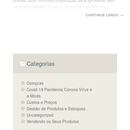
preciso fazer uma boa preparação para aproveitar bem
as oportunidades. Como é um tempo reduzido e o
espaço é pequeno, é preciso selecionar as suas
CONTINUE LENDO
→
melhores peças para apresentar ali. A ideia é que os
compradores vão passando de marca em marca, e as
marcas se apresentem brevemente mostrando os
produtos que tem para vender. Esse tipo de evento é
para realmente fazer negócio. É muito importante
aproveitar essas oportunidades e sair de lá com
Categorias
Compras
Covid-19 Pandemia Corona Vírus e
a Moda
Custos e Preços
Gestão de Produtos e Estoques
Uncategorized
Vendendo os Seus Produtos